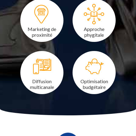
Marketing de
Approche
proximité
phygitale
Diffusion
Optimisation
multicanale
budgétaire