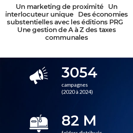
Un marketing
de proximité
Un
interlocuteur
unique
Des économies
substentielles
avec les éditions PRG
Une gestion de A à Z
des taxes
communales
3054
campagnes
(2020 à 2024)
82
M
folders distribués