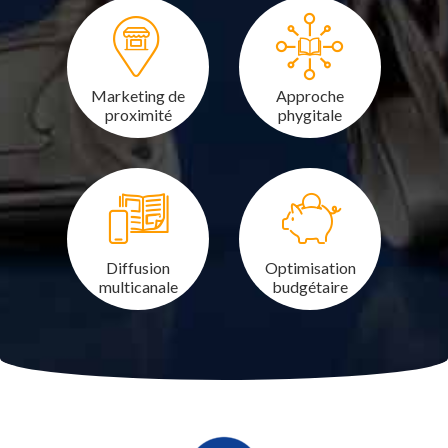
Marketing de
Approche
proximité
phygitale
Diffusion
Optimisation
multicanale
budgétaire