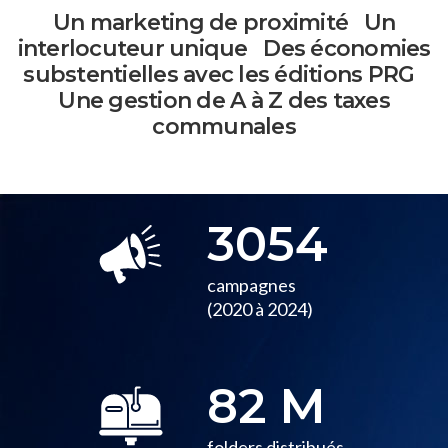
Un marketing
de proximité
Un
interlocuteur
unique
Des économies
substentielles
avec les éditions PRG
Une gestion de A à Z
des taxes
communales
3054
campagnes
(2020 à 2024)
82
M
folders distribués