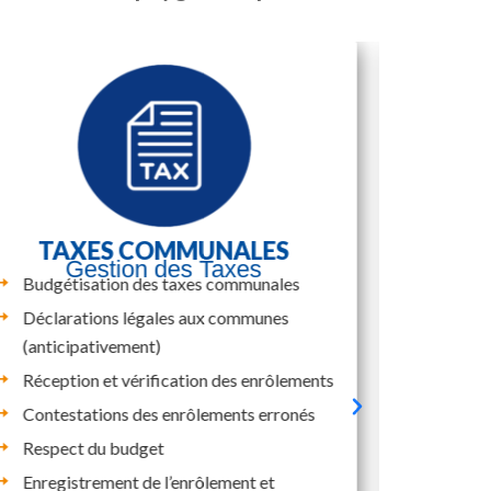
TAXES COMMUNALES
TA
Gestion des Taxes
R
Budgétisation des taxes communales
Analys
Déclarations légales aux communes
Budgé
(anticipativement)
Suivi 
Réception et vérification des enrôlements
Insert
Contestations des enrôlements erronés
substa
Respect du budget
Enregistrement de l’enrôlement et