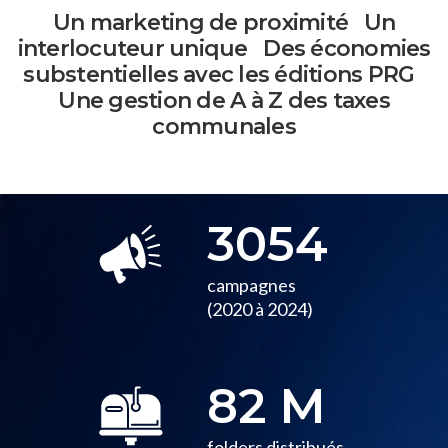
Un marketing
de proximité
Un
interlocuteur
unique
Des économies
substentielles
avec les éditions PRG
Une gestion de A à Z
des taxes
communales
3054
campagnes
(2020 à 2024)
82
M
folders distribués