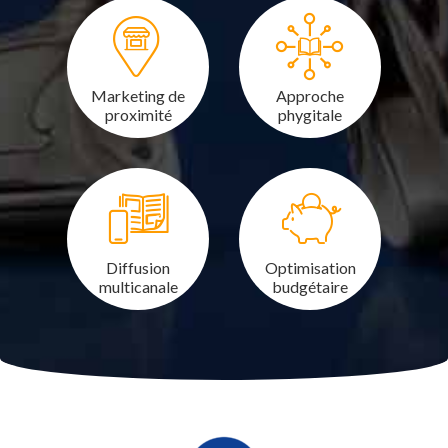
Marketing de
Approche
proximité
phygitale
Diffusion
Optimisation
multicanale
budgétaire