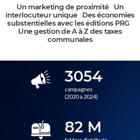
Un marketing
de proximité
Un
interlocuteur
unique
Des économies
substentielles
avec les éditions PRG
Une gestion de A à Z
des taxes
communales
3054
campagnes
(2020 à 2024)
82
M
folders distribués