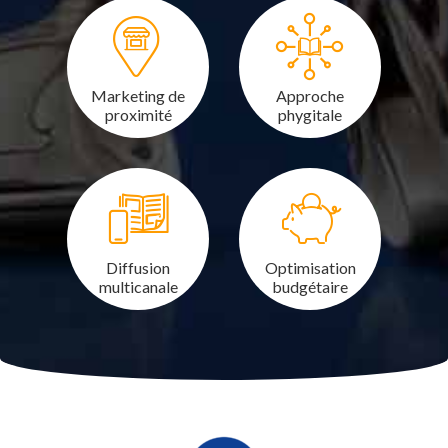
Marketing de
Approche
proximité
phygitale
Diffusion
Optimisation
multicanale
budgétaire